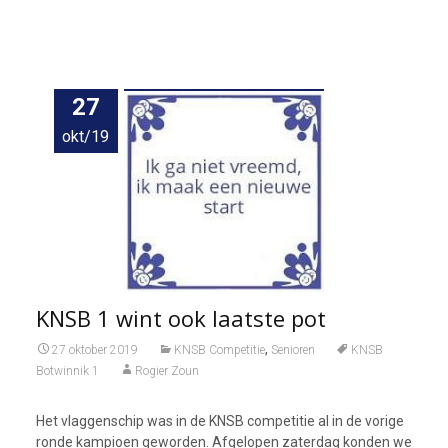
27
okt/19
KNSB 1 wint ook laatste pot
,
27 oktober 2019
KNSB Competitie
Senioren
KNSB
Botwinnik 1
Rogier Zoun
Het vlaggenschip was in de KNSB competitie al in de vorige
ronde kampioen geworden. Afgelopen zaterdag konden we