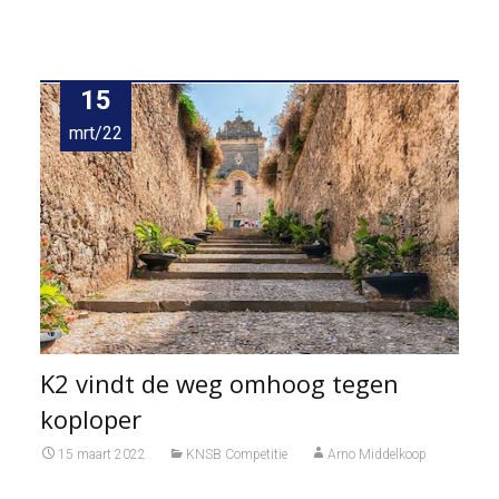
15
mrt/22
K2 vindt de weg omhoog tegen
koploper
15 maart 2022
KNSB Competitie
Arno Middelkoop