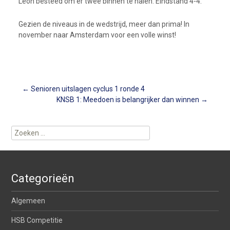
Leon besteed om er twee binnen te halen. Eindstand 4-4.
Gezien de niveaus in de wedstrijd, meer dan prima! In
november naar Amsterdam voor een volle winst!
Berichtnavigatie
←
Senioren uitslagen cyclus 1 ronde 4
KNSB 1: Meedoen is belangrijker dan winnen
→
Zoeken
naar:
Categorieën
Algemeen
HSB Competitie