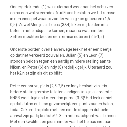
Ondergetekende (1) was uiteraard weer aan het schuiven
en na een wat vreemde afruil Frans besloten we tot remise
in een eindspel waar bijzonder weinig kon gebeuren (1,5-
0,5). Zowel Merlijn als Lucas (3&4) leken mij beiden iets
beter in het eindspel te komen, maar na wat mindere
zetten mochten beiden een remise noteren (2,5-1,5).
Onderste borden over! Halverwege leek het er een beetje
op dat het verkeerd zou vallen. Julian (5) en Leon (7)
stonden beiden tegen een aardig mindere stelling aan te
kijken, en Peter (6) en Indy (8) redelijk gelijk. Uiteraard zou
het K2 niet zijn als dit zo blijft.
Peter verloor vrij plots (2,5-2,5) en Indy besloot zijn iets
betere stelling remise te laten eindigen: in zijn allereerste
KNSB wedstrijd ooit meer dan prima (3-3)! Het leek er niet
op dat Julian en Leon gezamenlijk een punt zouden halen,
todat Oskamdini plots met een niet te stoppen dubbele
aanval zijn partij besliste! 4-3 en het matchpunt was binnen.
Met een kwaliteit en pion minder was het helaas niet aan