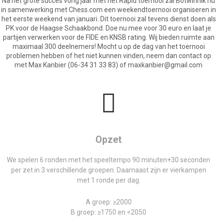
Na het grote succes vorig jaar met het Rapid toernooi zal Botwinnik nu
in samenwerking met Chess.com een weekendtoernooi organiseren in
het eerste weekend van januari. Dit toernooi zal tevens dienst doen als
PK voor de Haagse Schaakbond. Doe nu mee voor 30 euro en laat je
partijen verwerken voor de FIDE en KNSB rating. Wij bieden ruimte aan
maximaal 300 deelnemers! Mocht u op de dag van het toernooi
problemen hebben of het niet kunnen vinden, neem dan contact op
met Max Kanbier (06-34 31 33 83) of maxkanbier@gmail.com
Opzet
We spelen 6 ronden met het speeltempo 90 minuten+30 seconden
per zet in 3 verschillende groepen. Daarnaast zijn er vierkampen
met 1 ronde per dag.
A groep: ≥2000
B groep: ≥1750 en <2050