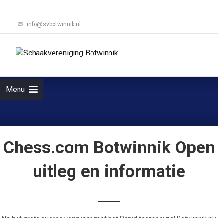
info@svbotwinnik.nl
Ga
naar
Zoeken
de
naar:
inhoud
Menu
Chess.com Botwinnik Open
uitleg en informatie