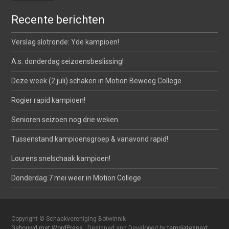
Recente berichten
Verslag slotronde: Yde kampioen!
A.s. donderdag seizoensbeslissing!
Deze week (2 juli) schaken in Motion Beweeg College
Rogier rapid kampioen!
Senioren seizoen nog drie weken
Tussenstand kampioensgroep & vanavond rapid!
Lourens snelschaak kampioen!
Donderdag 7 mei weer in Motion College
Copyright © Schaakvereniging Botwinnik
Gebouwd met WordPress
, Designed and Developed by
templatesnext