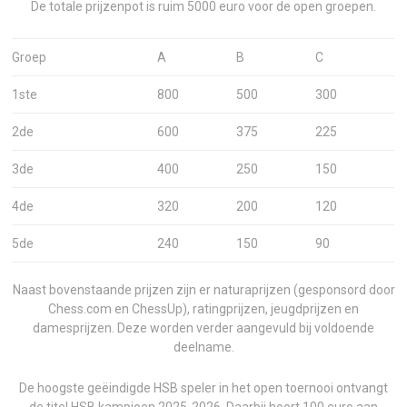
De totale prijzenpot is ruim 5000 euro voor de open groepen.
Groep
A
B
C
1ste
800
500
300
2de
600
375
225
3de
400
250
150
4de
320
200
120
5de
240
150
90
Naast bovenstaande prijzen zijn er naturaprijzen (gesponsord door
Chess.com en ChessUp), ratingprijzen, jeugdprijzen en
damesprijzen. Deze worden verder aangevuld bij voldoende
deelname.
De hoogste geëindigde HSB speler in het open toernooi ontvangt