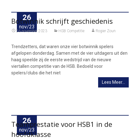
26
Botwinnik schrijft geschiedenis
nov/23
26 november 2023
HSB Competitie
Rogier Zoun
Trendzetters, dat waren onze vier botwinnik spelers
afgelopen donderdag. Samen met de vier uitdagers uit den
haag speelde zij de eerste wedstrijd van de nieuwe
viertallen competitie van de HSB. Bedoeld voor
spelers/clubs die het niet
Lees Meer…
26
Teamprestatie voor HSB1 in de
nov/23
hoofdklasse