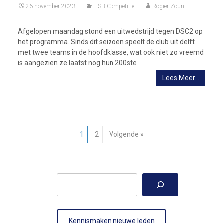
26 november 2023
HSB Competitie
Rogier Zoun
Afgelopen maandag stond een uitwedstrijd tegen DSC2 op
het programma. Sinds dit seizoen speelt de club uit delft
met twee teams in de hoofdklasse, wat ook niet zo vreemd
is aangezien ze laatst nog hun 200ste
Lees Meer…
Berichtnavigatie
1
2
Volgende »
Zoeken
Kennismaken nieuwe leden