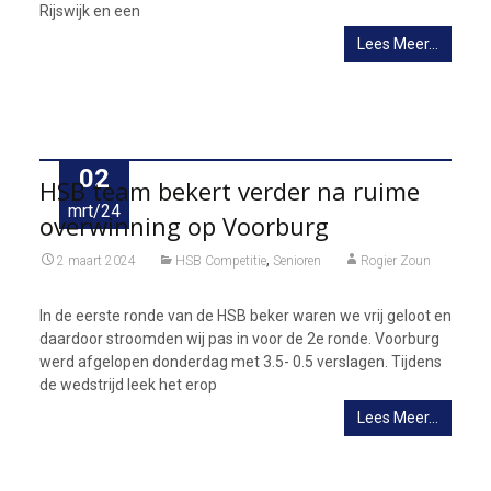
Rijswijk en een
Lees Meer…
02
HSB team bekert verder na ruime
mrt/24
overwinning op Voorburg
,
2 maart 2024
HSB Competitie
Senioren
Rogier Zoun
In de eerste ronde van de HSB beker waren we vrij geloot en
daardoor stroomden wij pas in voor de 2e ronde. Voorburg
werd afgelopen donderdag met 3.5- 0.5 verslagen. Tijdens
de wedstrijd leek het erop
Lees Meer…