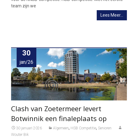
team zijn we
Lees Meer…
30
jan/26
Clash van Zoetermeer levert
Botwinnik een finaleplaats op
,
,
30 januari 2026
Algemeen
HSB Competitie
Senioren
Wouter Bik