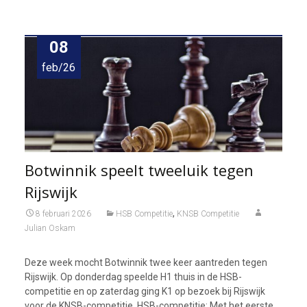
08
feb/26
Botwinnik speelt tweeluik tegen
Rijswijk
,
8 februari 2026
HSB Competitie
KNSB Competitie
Julian Oskam
Deze week mocht Botwinnik twee keer aantreden tegen
Rijswijk. Op donderdag speelde H1 thuis in de HSB-
competitie en op zaterdag ging K1 op bezoek bij Rijswijk
voor de KNSB-competitie. HSB-competitie: Met het eerste