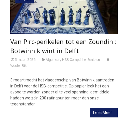
Van Pirc-perikelen tot een Zoundini:
Botwinnik wint in Delft
,
,
5 maart 2026
Algemeen
HSB Competitie
Senioren
Wouter Bik
3 maart mocht het vlaggenschip van Botwinnik aantreden
in Delft voor de HSB-competitie. Op papier leek het een
avond te worden zonder al te veel spanning: gemiddeld
hadden we zo’n 200 ratingpunten meer dan onze
tegenstander.
Lees Meer…