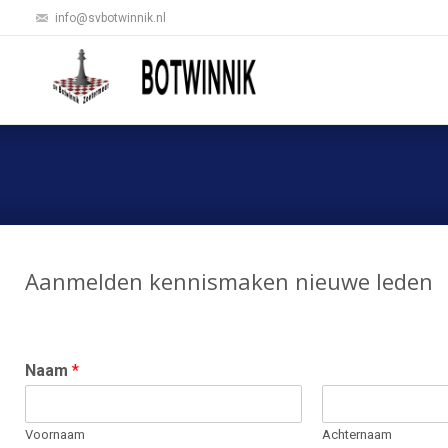
info@svbotwinnik.nl
Aanmelden kennismaken nieuwe leden
Naam
*
Voornaam
Achternaam