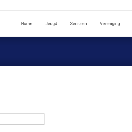
Ga
naar
Home
Jeugd
Senioren
Vereniging
de
inhoud