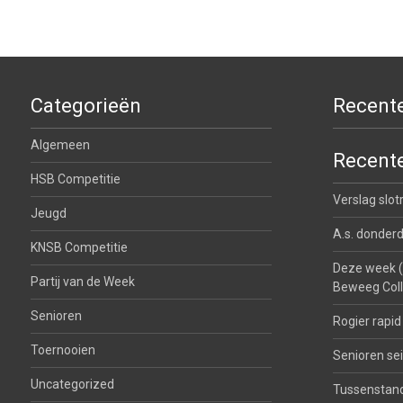
Categorieën
Recente
Algemeen
Recente
HSB Competitie
Verslag slo
Jeugd
A.s. donderd
KNSB Competitie
Deze week (2
Partij van de Week
Beweeg Col
Senioren
Rogier rapi
Toernooien
Senioren se
Uncategorized
Tussenstan