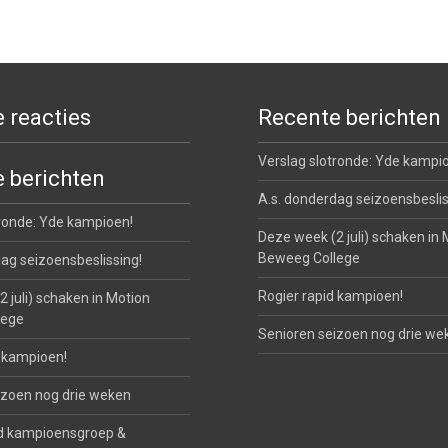
 reacties
Recente berichten
Verslag slotronde: Yde kampi
 berichten
A.s. donderdag seizoensbeslis
tronde: Yde kampioen!
Deze week (2 juli) schaken in 
Beweeg College
ag seizoensbeslissing!
Rogier rapid kampioen!
 juli) schaken in Motion
lege
Senioren seizoen nog drie we
d kampioen!
izoen nog drie weken
d kampioensgroep &