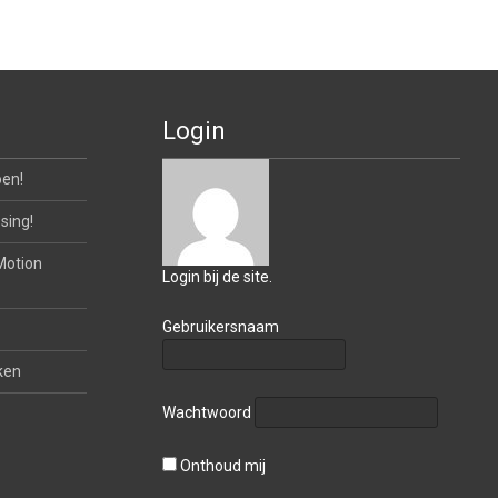
Login
oen!
sing!
Motion
Login bij de site.
Gebruikersnaam
ken
Wachtwoord
Onthoud mij