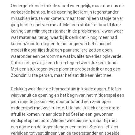
Ondergetekende trok de stand weer gelijk, maar dan dus de
verkeerde kant op. In de opening liet ik mijn tegenstander
misschien iets te ver komen, maar toen hij een stapje te ver
ging beet ik snel van me af. Met een stukoffer bracht ik de
koning van mijn tegenstander in de problemen. Ik won weer
wat materiaal terug, waarbij ik denk dat ik nog meer had
kunnen/moeten krijgen. In het begin van het eindspel
moest ik door tijdsdruk een paar snellere zetten doen,
waaronder een oerdomme wat kwaliteitsverlies opleverde.
Dat is niet fijn als je een toren tegen twee stukken stond.
Met een stuk tegen twee pionnen probeerde ik er nog een
Zoundini uit te persen, maar het zat dit keer niet mee.
Gelukkig was daar de teamcaptain in koude dagen. Stefan
wist vanuit de opening en het begin van het middenspel een
pion mee te pikken. Hierdoor ontstond een zeer open
middenspel met veel ruimte. Uiteindelijk leek er een grote
afruil te komen, maar plots had Stefan een gewonnen
eindspel op het bord. Allebei twee pionnen, maar hij met
een dame en de tegenstander een toren. Stefan liet zich
verleiden tot vestigingen van de tegenstander en speelde