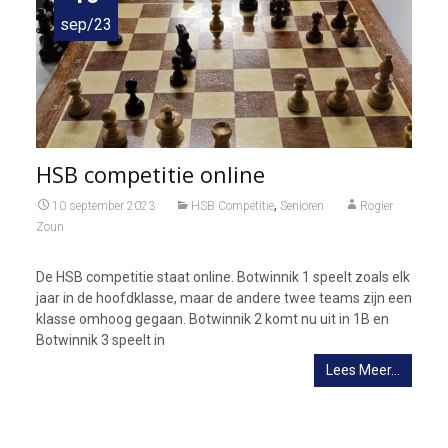
sep/23
HSB competitie online
,
10 september 2023
HSB Competitie
Senioren
Rogier
Zoun
De HSB competitie staat online. Botwinnik 1 speelt zoals elk
jaar in de hoofdklasse, maar de andere twee teams zijn een
klasse omhoog gegaan. Botwinnik 2 komt nu uit in 1B en
Botwinnik 3 speelt in
Lees Meer…