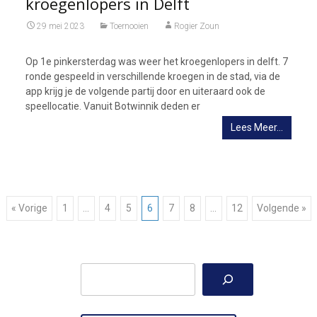
kroegenlopers in Delft
29 mei 2023
Toernooien
Rogier Zoun
Op 1e pinkersterdag was weer het kroegenlopers in delft. 7
ronde gespeeld in verschillende kroegen in de stad, via de
app krijg je de volgende partij door en uiteraard ook de
speellocatie. Vanuit Botwinnik deden er
Lees Meer…
Berichtnavigatie
« Vorige
1
…
4
5
6
7
8
…
12
Volgende »
Zoeken