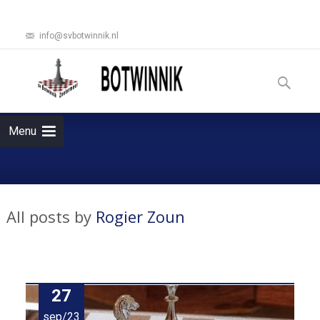
info@svbotwinnik.nl
Ga
naar
Zoeken
de
naar:
inhoud
Menu
All posts by
Rogier Zoun
27
sep/23