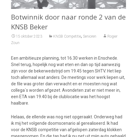
Botwinnik door naar ronde 2 van de
KNSB Beker
,
15 oktober 2023
KNSB Competitie
Senioren
Rogier
Zoun
Een ambitieuze planning, tot 16.30 werken in Enschede.
Snel terug, hopelijk nog wat eten en dan op tijd aanwezig
zijn voor de bekerwedstrijd om 19.45 tegen SHTV. Het liep
toch allemaal wat anders. De meetings voor werk liepen uit,
de file was groter dan verwacht en er moesten nog wat
collega´s worden afgezet. Avondeten zat er niet meer in,
een ETA van 19.40 bij de clublocatie was het hoogst
haalbare.
Helaas, de ellende was nog niet opgeraakt. Onderweg had
ik mij het volgende doomscenario al gerealiseerd. Ik had
voor de KNSB competitie van afgelopen zaterdag klokken
meegenomen. En die tas had ik nu net uit mijn auto gehaald