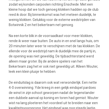
zodat wij konden carpoolen richting Enschede. Met een
kleine hoop dat we toch genoeg klokken hadden op de club
reed ik door. Bij binnenkomst was het meteen duidelijk, te
weinig klokken. Gelukkig voor de externe wedstrijden van
Botwinnik 2 en het bekerteam net genoeg.
Na een korte blik in de voorraadkast voor meer klokken,
rende ik weer naar buiten. De auto in en snel langs huis, om
20 minuten later weer te verschijnen met de tas klokken. De
ellende voor de wedstrijd nam ik duidelijk mee de partij in,
de opening was niet geweldig. De tijdsachterstand werd
alleen maar groter. Bij de andere spelers van het
Bekerteam zag het er ook niet geweldig uit. Alleen Wouter,
leek een klein plusje te hebben.
De einduitslag is daarom ook wat verwonderlijk. Een nette
4-0 overwinning. Yde kreeg in een gelijk eindspel pardoes
de winst in zijn schoot geworpen nadat de tegenstander
een dubbele aanval op koning en toren had gemist. Wouter
wist na lang ploeteren het voordeel uit te breiden naar een
kwaliteitsvoorsprong. Het eindspel was nog steeds lastig,