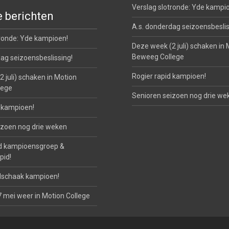
Verslag slotronde: Yde kampi
 berichten
A.s. donderdag seizoensbeslis
tronde: Yde kampioen!
Deze week (2 juli) schaken in 
Beweeg College
ag seizoensbeslissing!
Rogier rapid kampioen!
 juli) schaken in Motion
lege
Senioren seizoen nog drie we
d kampioen!
izoen nog drie weken
d kampioensgroep &
pid!
lschaak kampioen!
 mei weer in Motion College