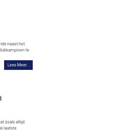
onde naast het
clubkampioen te
Lees Meer…
d
t zoals altijd
e laatste