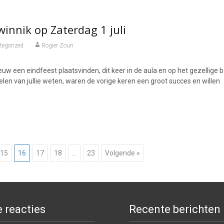
winnik op Zaterdag 1 juli
tegorized
Rogier Zoun
ieuw een eindfeest plaatsvinden, dit keer in de aula en op het gezellige 
elen van jullie weten, waren de vorige keren een groot succes en willen
15
16
17
18
…
23
Volgende »
 reacties
Recente berichten