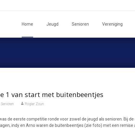
Ga
naar
Home
Jeugd
Senioren
Vereniging
de
inhoud
e 1 van start met buitenbeentjes
Senioren
Rogier Zoun
s de eerste competitie ronde voor zowel de jeugd als senioren. Bij de 
lagen, indy en Arno waren de buitenbeentjes (zie foto) met een remise a