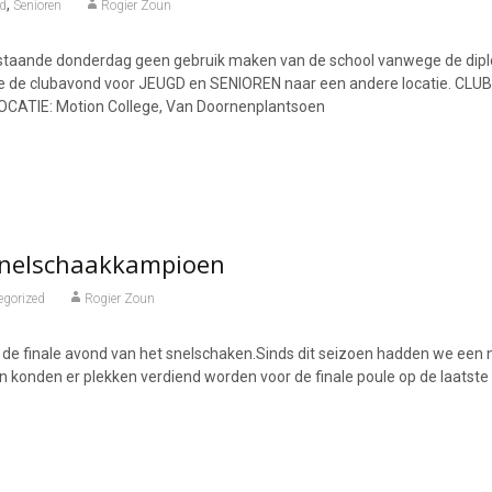
,
d
Senioren
Rogier Zoun
taande donderdag geen gebruik maken van de school vanwege de diplo
e de clubavond voor JEUGD en SENIOREN naar een andere locatie. CL
CATIE: Motion College, Van Doornenplantsoen
Snelschaakkampioen
egorized
Rogier Zoun
de finale avond van het snelschaken.Sinds dit seizoen hadden we een 
 konden er plekken verdiend worden voor de finale poule op de laatste