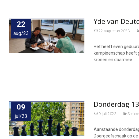
Yde van Deut
22
22 augustus 2023
aug/23
Het heeft even geduurd
kampioenschap heeft g
kronen en daarmee
Donderdag 13 
09
9 juli 2023
Senior
jul/23
Aanstaande donderdag i
Doorgeefschaak op de 