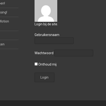
oen!
sing!
Motion
Login bij de site.
Gebruikersnaam
ken
Wachtwoord
Onthoud mij