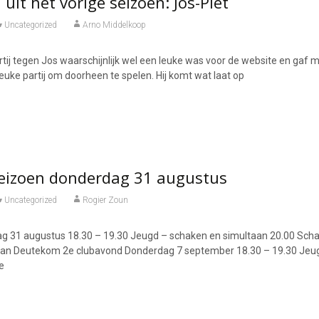
 uit het vorige seizoen: Jos-Piet
Uncategorized
Arno Middelkoop
artij tegen Jos waarschijnlijk wel een leuke was voor de website en gaf m
leuke partij om doorheen te spelen. Hij komt wat laat op
seizoen donderdag 31 augustus
Uncategorized
Rogier Zoun
g 31 augustus 18.30 – 19.30 Jeugd – schaken en simultaan 20.00 Sch
an Deutekom 2e clubavond Donderdag 7 september 18.30 – 19.30 Jeug
e