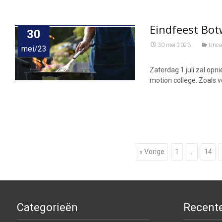
Eindfeest Bot
30
30 mei 2023
Unca
mei/23
Zaterdag 1 juli zal opn
motion college. Zoals v
Berichtnavigatie
« Vorige
1
…
14
Categorieën
Recente