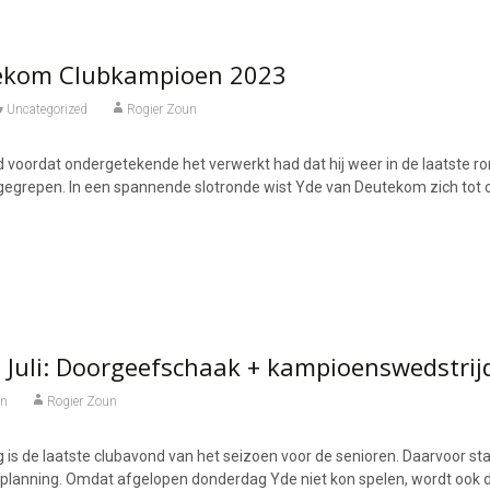
ekom Clubkampioen 2023
Uncategorized
Rogier Zoun
 voordat ondergetekende het verwerkt had dat hij weer in de laatste r
egrepen. In een spannende slotronde wist Yde van Deutekom zich tot 
Juli: Doorgeefschaak + kampioenswedstrij
en
Rogier Zoun
s de laatste clubavond van het seizoen voor de senioren. Daarvoor staa
planning. Omdat afgelopen donderdag Yde niet kon spelen, wordt ook d