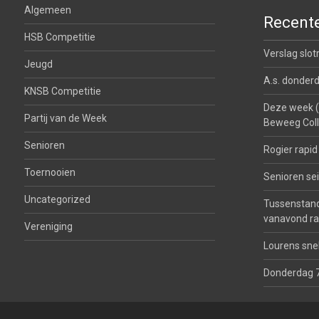
Algemeen
Recente
HSB Competitie
Verslag slo
Jeugd
A.s. donderd
KNSB Competitie
Deze week (2
Partij van de Week
Beweeg Col
Senioren
Rogier rapi
Toernooien
Senioren se
Uncategorized
Tussenstan
vanavond ra
Vereniging
Lourens sne
Donderdag 7