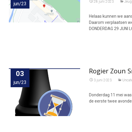
28 juni 2023
Jeug
jun/23
Helaas kunnen we aans
Daarom verplaatsen w
DONDERDAG 29 JUNI LO
Rogier Zoun 
03
3 juni 2023
Uncat
jun/23
Donderdag 11 mei was 
de eerste twee avonden