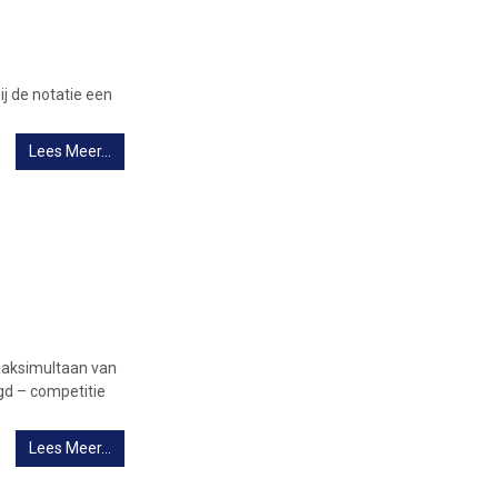
ij de notatie een
Lees Meer…
aaksimultaan van
d – competitie
Lees Meer…