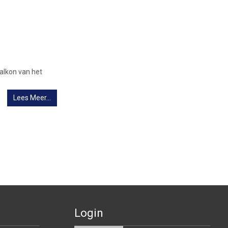
balkon van het
Lees Meer…
Login