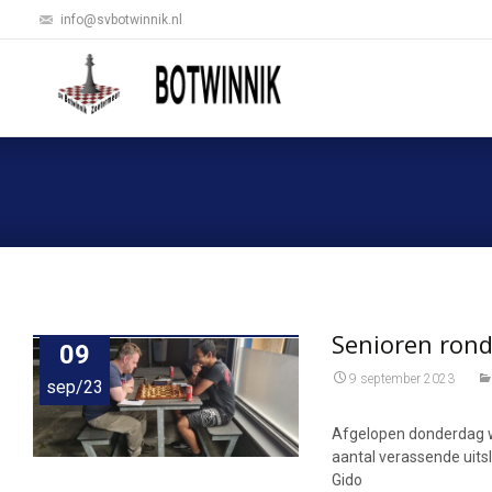
info@svbotwinnik.nl
Senioren rond
09
9 september 2023
sep/23
Afgelopen donderdag wa
aantal verassende uits
Gido