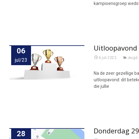
kampioensgroep wedstr
Uitloopavond 
06
6 juli 2023
Jeugd
jul/23
Na de zeer gezellige 
uitloopavond: dit bete
die jullie
Donderdag 29 
28