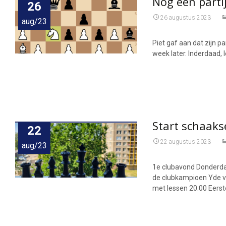
Nog een partij
26
26 augustus 2023
aug/23
Piet gaf aan dat zijn p
week later. Inderdaad, 
Start schaak
22
22 augustus 2023
aug/23
1e clubavond Donderda
de clubkampioen Yde v
met lessen 20.00 Eerst