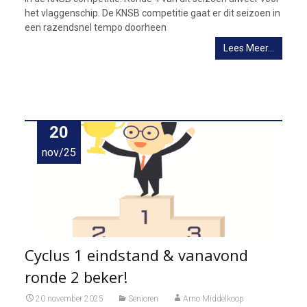
het vlaggenschip. De KNSB competitie gaat er dit seizoen in
een razendsnel tempo doorheen
Lees Meer…
20
nov/25
Cyclus 1 eindstand & vanavond
ronde 2 beker!
20 november 2025
Senioren
Arno Middelkoop