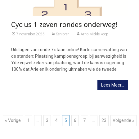
Cyclus 1 zeven rondes onderweg!
7 november 2025
Senioren
Arno Middelkoop
Uitslagen van ronde 7 staan online! Korte samenvatting van
de standen: Plaatsing kampioensgroep: bij aanwezigheid is
Yde vrijwel zeker van plaatsing, want de kans is nagenoeg
100% dat Arie en ik onderling uitmaken wie de tweede
Lees Meer…
Berichtnavigatie
« Vorige
1
…
3
4
5
6
7
…
23
Volgende »