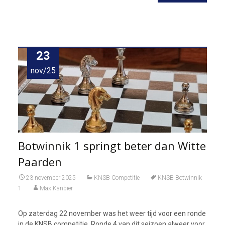
23
nov/25
Botwinnik 1 springt beter dan Witte
Paarden
23 november 2025
KNSB Competitie
KNSB Botwinnik
1
Max Kanbier
Op zaterdag 22 november was het weer tijd voor een ronde
in de KNSB competitie. Ronde 4 van dit seizoen alweer voor