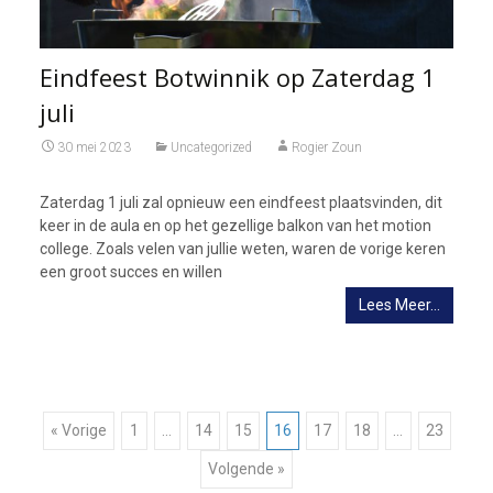
Eindfeest Botwinnik op Zaterdag 1
juli
30 mei 2023
Uncategorized
Rogier Zoun
Zaterdag 1 juli zal opnieuw een eindfeest plaatsvinden, dit
keer in de aula en op het gezellige balkon van het motion
college. Zoals velen van jullie weten, waren de vorige keren
een groot succes en willen
Lees Meer…
Berichtnavigatie
« Vorige
1
…
14
15
16
17
18
…
23
Volgende »