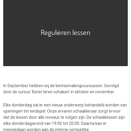
Regulieren lessen
In September hebben wij de kennismakingscursussen. Gevolgd
door de cursus 'Beter leren schaken' in oktober en november.
Elke donderdag zal er een nieuw onderwerp behandeld worden van
openingen tot eindspel. Onze ervaren schaakleraar zorgt ervoor
dat de lessen door alle niveaus te volgen zijn. De schaaklessen zijn
elke donderdagavond van 19.00 tot 20.00. Daarna kan er
meegedaan worden aan de interne competitie.