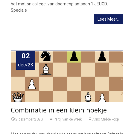
het motion college, van doornenplantsoen 1 JEUGD:
Speciale
Lees Meer…
02
dec/23
Combinatie in een klein hoekje
2 december 2023
Partij van de Week
Arno Middelkoop