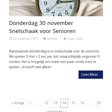
Donderdag 30 november
Snelschaak voor Senioren
26 november 2023
Senioren
Rogier Zoun
Aanstaande donderdag is er snelschaak voor de senioren.
We spelen 3 min + 2 sec per zet, waarschijnlijk ongeveer 9
rondes. Het is mogelijk om maar een paar ronde mee te
spelen. Je hoeft niet alleen
Lees Meer…
Berichtnavigatie
« Vorige
1
…
12
13
14
15
16
…
23
Volgende »