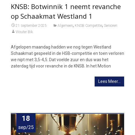
KNSB: Botwinnik 1 neemt revanche
op Schaakmat Westland 1
,
,
21 september 2025
Algemeen
KNSB Competitie
Senioren
Wouter Bik
Afgelopen maandag hadden we nog tegen Westland
Schaakmat gespeeld in de HSB-competitie en toen verloren
we nipt met 3,5-4,5. Dat voelde zuur en dus was het
zaterdag tijd voor revanche in de KNSB. In het Motion
Lees Meer…
18
sep/25