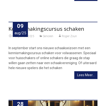
09
Kennismakingscursus schaken
aug/25
9 augustus 2025
Senioren
Rogier Zoun
In september start ons nieuwe schaakseizoen met een
kennismakingscursus schaken voor volwassenen. Speciaal
voor huisschakers of online schakers die graag de stap
willen gaan zetten naar een schaakvereniging. Of uiteraard
hele nieuwe spelers die het schaken
Lees Meer…
28