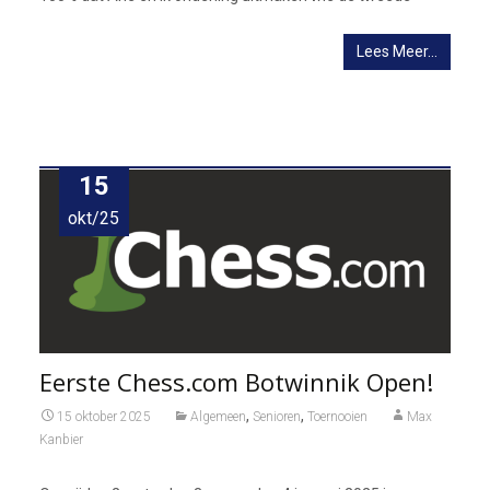
Lees Meer…
15
okt/25
Eerste Chess.com Botwinnik Open!
,
,
15 oktober 2025
Algemeen
Senioren
Toernooien
Max
Kanbier