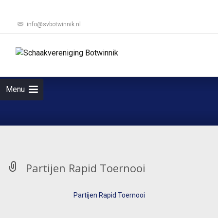
info@svbotwinnik.nl
Ga
naar
Zoeken
de
naar:
inhoud
Menu
Partijen Rapid Toernooi
Partijen Rapid Toernooi