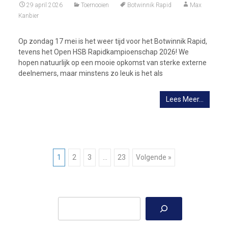
29 april 2026
Toernooien
Botwinnik Rapid
Max
Kanbier
Op zondag 17 mei is het weer tijd voor het Botwinnik Rapid,
tevens het Open HSB Rapidkampioenschap 2026! We
hopen natuurlijk op een mooie opkomst van sterke externe
deelnemers, maar minstens zo leuk is het als
Lees Meer…
Berichtnavigatie
1
2
3
…
23
Volgende »
Zoeken