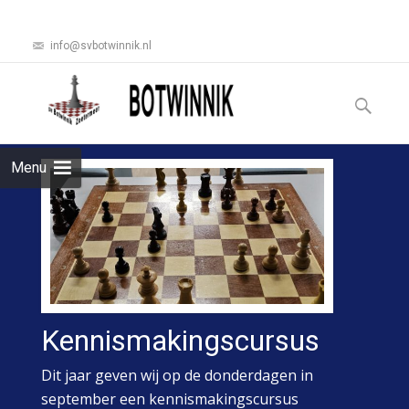
info@svbotwinnik.nl
Ga
naar
Zoeken
de
naar:
inhoud
Menu
Kennismakingscursus
Dit jaar geven wij op de donderdagen in
september een kennismakingscursus