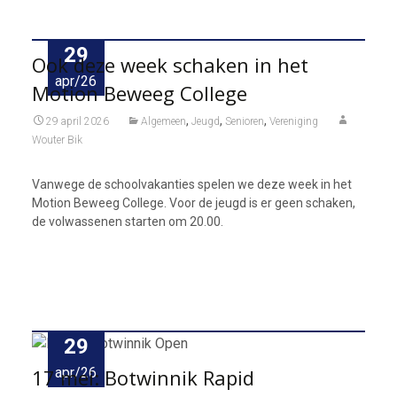
29
Ook deze week schaken in het
apr/26
Motion Beweeg College
,
,
,
29 april 2026
Algemeen
Jeugd
Senioren
Vereniging
Wouter Bik
Vanwege de schoolvakanties spelen we deze week in het
Motion Beweeg College. Voor de jeugd is er geen schaken,
de volwassenen starten om 20.00.
29
17 mei: Botwinnik Rapid
apr/26