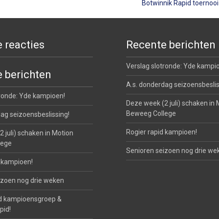
Botwinnik Rapid toernoo
 reacties
Recente berichten
Verslag slotronde: Yde kampi
 berichten
A.s. donderdag seizoensbeslis
tronde: Yde kampioen!
Deze week (2 juli) schaken in 
Beweeg College
ag seizoensbeslissing!
Rogier rapid kampioen!
 juli) schaken in Motion
lege
Senioren seizoen nog drie we
d kampioen!
izoen nog drie weken
d kampioensgroep &
pid!