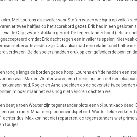
kalm. Met Lourens als invaller voor Stefan waren we bijna op volle kra
waren er twee halfjes op het scorebord gezet. Erik had in een gesloten 
 via de C-lijn zware stukken geruild. De tegenstander bood (iets te sne
geaccepteerd omdat Erik dacht tegen een invaller te spelen. Niet vaak 
ise allebei ontevreden zijn. Ook Julian had een relatief snel halfje in e
rd verdween. Beide spelers hadden druk op een geïsoleerde pion en dat
 een rondje langs de borden goede hoop. Lourens en Yde hadden een stel
wonnen was. Max en Wouter waren een toreneindspel met een pluspion 
winstkansen had. Rogier en Arno speelden op de bovenste twee borden
stonden minder maar het was nog niet verloren dachten we.
en beetje toen Wouter zijn tegenstander plots een vol punt kado deed. 
et een pion meer. Maar een pionneneindspel niet. Wouter telde verkeerd 
-1 achter dus. Max kon het niet repareren, de tegenstanders wist prima 
n foutjes.