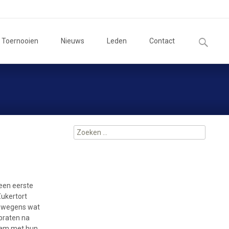
Zoeken
Toernooien
Nieuws
Leden
Contact
naar:
Zoeken
naar:
een eerste
Zukertort
m wegens wat
praten na
rdam met hun