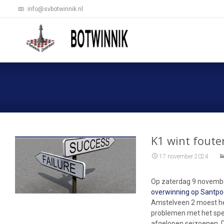
info@svbotwinnik.nl
K1 wint foute
17 november 2024
Op zaterdag 9 novembe
overwinning op Santpo
Amstelveen 2 moest he
problemen met het spe
afgelopen seizoenen. D