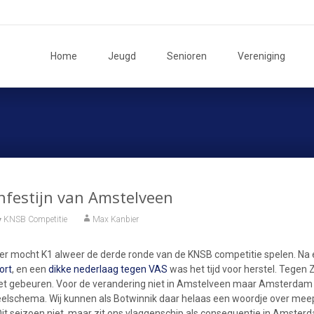
Ga
naar
Home
Jeugd
Senioren
Vereniging
de
inhoud
nfestijn van Amstelveen
KNSB Competitie
Max Kanbier
r mocht K1 alweer de derde ronde van de KNSB competitie spelen. Na 
ort
, en een
dikke nederlaag tegen VAS
was het tijd voor herstel. Tegen 
t gebeuren. Voor de verandering niet in Amstelveen maar Amsterda
elschema. Wij kunnen als Botwinnik daar helaas een woordje over mee
it seizoen niet, maar zit ons vlaggenschip als consequentie in Amste