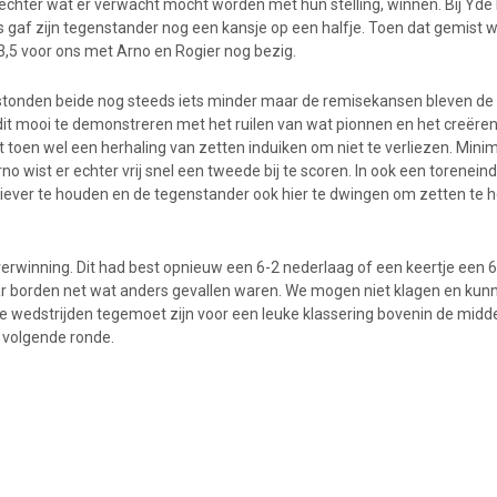
chter wat er verwacht mocht worden met hun stelling, winnen. Bij Yde l
s gaf zijn tegenstander nog een kansje op een halfje. Toen dat gemist w
-3,5 voor ons met Arno en Rogier nog bezig.
stonden beide nog steeds iets minder maar de remisekansen bleven de h
dit mooi te demonstreren met het ruilen van wat pionnen en het creëren 
toen wel een herhaling van zetten induiken om niet te verliezen. Mini
o wist er echter vrij snel een tweede bij te scoren. In ook een toreneind
ctiever te houden en de tegenstander ook hier te dwingen om zetten te h
overwinning. Dit had best opnieuw een 6-2 nederlaag of een keertje een 
ar borden net wat anders gevallen waren. We mogen niet klagen en ku
 wedstrijden tegemoet zijn voor een leuke klassering bovenin de mid
 volgende ronde.