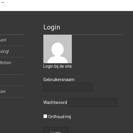
i
→
Login
oen!
sing!
Motion
Login bij de site.
Gebruikersnaam
ken
Wachtwoord
Onthoud mij