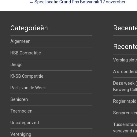
Berichtnavigatie
←
Speellocatie Grand Prix Botwinnik 17 november
Categorieën
Recente
Algemeen
Recente
HSB Competitie
Verslag slo
Jeugd
A.s. donderd
KNSB Competitie
Deze week (2
Partij van de Week
Beweeg Col
Senioren
Rogier rapi
Toernooien
Senioren se
Uncategorized
Tussenstan
vanavond ra
Vereniging