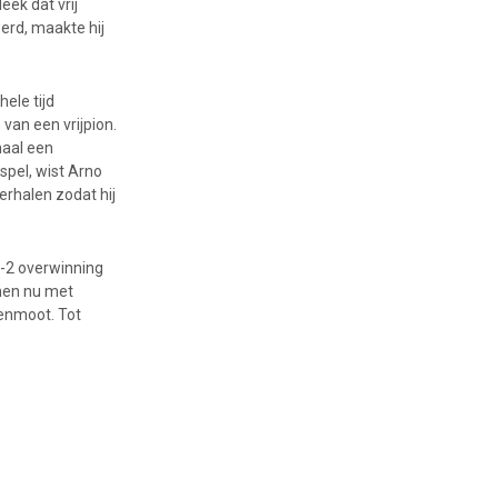
eek dat vrij
erd, maakte hij
ele tijd
van een vrijpion.
maal een
spel, wist Arno
erhalen zodat hij
6-2 overwinning
nnen nu met
denmoot. Tot