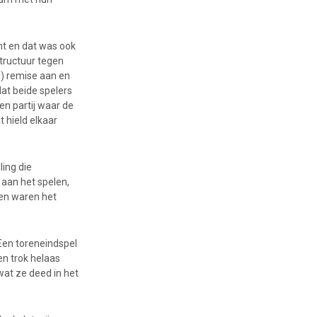
cht en dat was ook
structuur tegen
l) remise aan en
dat beide spelers
en partij waar de
 hield elkaar
ling die
aan het spelen,
 en waren het
Een toreneindspel
en trok helaas
wat ze deed in het