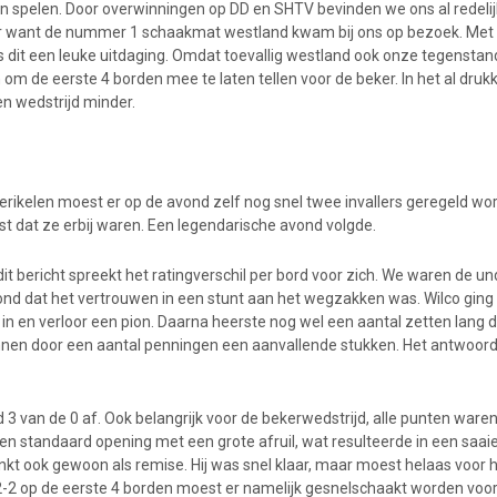
en spelen. Door overwinningen op DD en SHTV bevinden we ons al redelijk
r want de nummer 1 schaakmat westland kwam bij ons op bezoek. Met
 dit een leuke uitdaging. Omdat toevallig westland ook onze tegenstand
 om de eerste 4 borden mee te laten tellen voor de beker. In het al druk
en wedstrijd minder.
ikelen moest er op de avond zelf nog snel twee invallers geregeld wo
est dat ze erbij waren. Een legendarische avond volgde.
dit bericht spreekt het ratingverschil per bord voor zich. We waren de u
vond dat het vertrouwen in een stunt aan het wegzakken was. Wilco ging
 in en verloor een pion. Daarna heerste nog wel een aantal zetten lang d
nen door een aantal penningen een aanvallende stukken. Het antwoord
 3 van de 0 af. Ook belangrijk voor de bekerwedstrijd, alle punten war
 standaard opening met een grote afruil, wat resulteerde in een saaie
linkt ook gewoon als remise. Hij was snel klaar, maar moest helaas voor
2-2 op de eerste 4 borden moest er namelijk gesnelschaakt worden voor