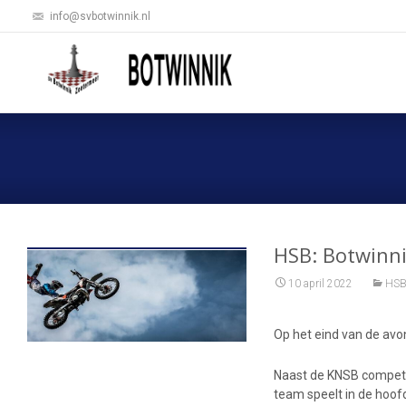
info@svbotwinnik.nl
HSB: Botwinn
10 april 2022
HSB
Op het eind van de avo
Naast de KNSB competi
team speelt in de hoof