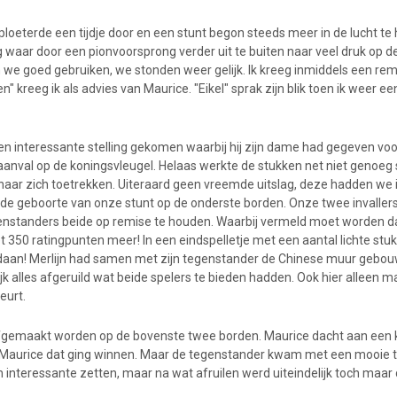
 ploeterde een tijdje door en een stunt begon steeds meer in de lucht t
waar door een pionvoorsprong verder uit te buiten naar veel druk op d
we goed gebruiken, we stonden weer gelijk. Ik kreeg inmiddels een r
n" kreeg ik als advies van Maurice. "Eikel" sprak zijn blik toen ik weer 
en interessante stelling gekomen waarbij hij zijn dame had gegeven voo
 aanval op de koningsvleugel. Helaas werkte de stukken net niet genoeg
naar zich toetrekken. Uiteraard geen vreemde uitslag, deze hadden we 
e geboorte van onze stunt op de onderste borden. Onze twee invallers 
enstanders beide op remise te houden. Waarbij vermeld moet worden da
50 ratingpunten meer! In een eindspelletje met een aantal lichte stukke
daan! Merlijn had samen met zijn tegenstander de Chinese muur gebou
jk alles afgeruild wat beide spelers te bieden hadden. Ook hier alleen 
eurt.
fgemaakt worden op de bovenste twee borden. Maurice dacht aan een kw
t Maurice dat ging winnen. Maar de tegenstander kwam met een mooie 
n interessante zetten, maar na wat afruilen werd uiteindelijk toch maar