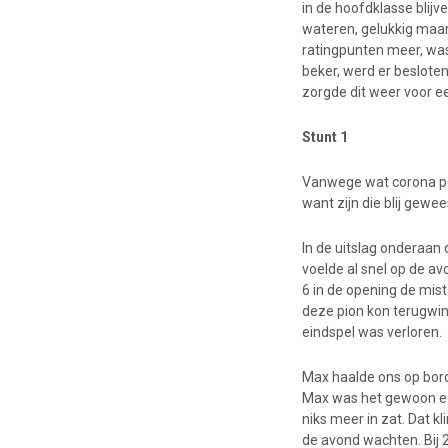
in de hoofdklasse blijv
wateren, gelukkig maa
ratingpunten meer, was
beker, werd er besloten
zorgde dit weer voor e
Stunt 1
Vanwege wat corona per
want zijn die blij gewe
In de uitslag onderaan 
voelde al snel op de a
6 in de opening de mist
deze pion kon terugwin
eindspel was verloren.
Max haalde ons op bord
Max was het gewoon een
niks meer in zat. Dat k
de avond wachten. Bij 