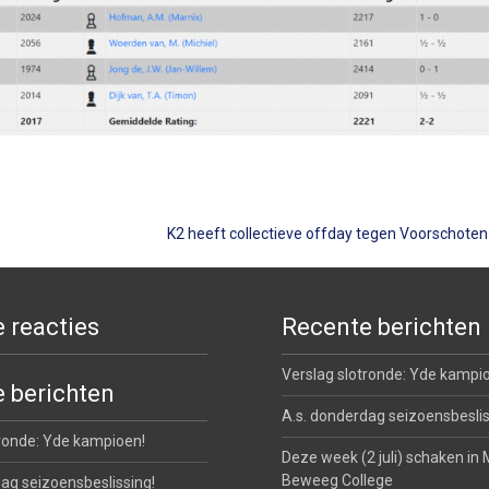
K2 heeft collectieve offday tegen Voorschote
 reacties
Recente berichten
Verslag slotronde: Yde kampi
 berichten
A.s. donderdag seizoensbeslis
tronde: Yde kampioen!
Deze week (2 juli) schaken in 
Beweeg College
ag seizoensbeslissing!