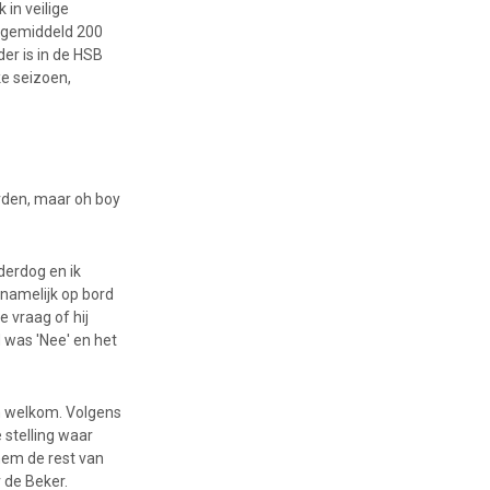
 in veilige
 gemiddeld 200
er is in de HSB
ke seizoen,
rden, maar oh boy
nderdog en ik
 namelijk op bord
e vraag of hij
 was 'Nee' en het
en welkom. Volgens
 stelling waar
 hem de rest van
 de Beker.