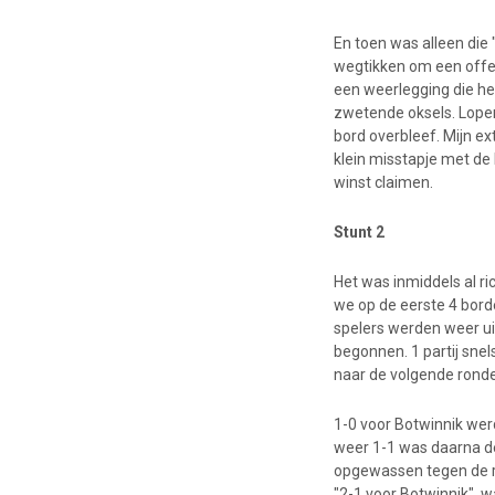
En toen was alleen die "
wegtikken om een offer
een weerlegging die he
zwetende oksels. Lope
bord overbleef. Mijn ex
klein misstapje met d
winst claimen.
Stunt 2
Het was inmiddels al r
we op de eerste 4 bor
spelers werden weer ui
begonnen. 1 partij sne
naar de volgende ronde
1-0 voor Botwinnik wer
weer 1-1 was daarna de
opgewassen tegen de rat
"2-1 voor Botwinnik", 