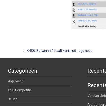
Berichtnavigatie
←
KNSB: Botwinnik 1 haalt konijn uit hoge hoed
Categorieën
Recente
Algemeen
Recente
HSB Competitie
Verslag slo
Jeugd
A.s. donderd