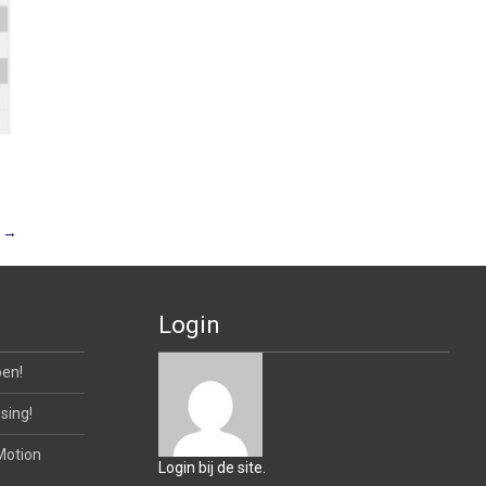
n
→
Login
oen!
sing!
Motion
Login bij de site.