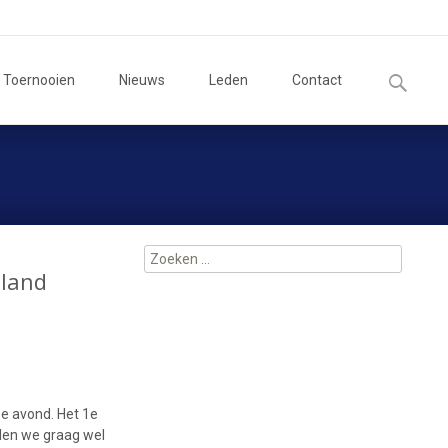
Zoeken
Toernooien
Nieuws
Leden
Contact
naar:
Zoeken
tland
naar:
e avond. Het 1e
llen we graag wel