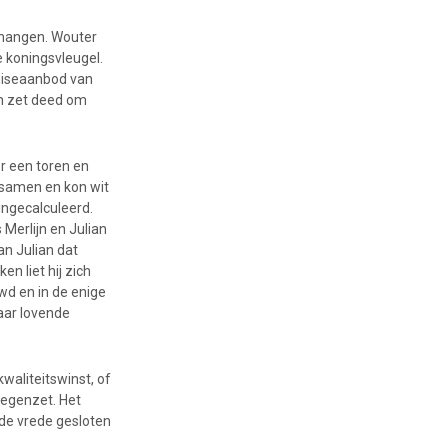
e hangen. Wouter
e koningsvleugel.
emiseaanbod van
een zet deed om
r een toren en
 samen en kon wit
ingecalculeerd.
Merlijn en Julian
n Julian dat
n liet hij zich
wd en in de enige
maar lovende
aliteitswinst, of
tegenzet. Het
 de vrede gesloten