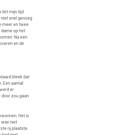
liet mijn tijd
 niet snel genoeg
je meer en twee
n dame op het
n komen. Na een
overen en de
klaard bleek dat
. Een aantal
 werd er
er door zou gaan
gewonnen. Het is
 was niet
te rij plaatste.
ax had met