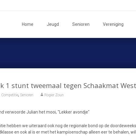
Ga
naar
Home
Jeugd
Senioren
Vereniging
de
inhoud
ik 1 stunt tweemaal tegen Schaakmat Wes
,
 Competitie
Senioren
Rogier Zoun
nd verwoorde Julian het mooi, "Lekker avondje"
tie hebben we uiteraard ook nog de regionale bond op de doordeweeks
dklasse en ook al is er met het kampioenschap alleen eer te behalen, wi