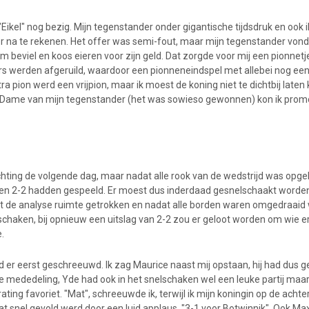
Eikel" nog bezig. Mijn tegenstander onder gigantische tijdsdruk en ook ik 
 na te rekenen. Het offer was semi-fout, maar mijn tegenstander vond
m beviel en koos eieren voor zijn geld. Dat zorgde voor mij een pionnet
rs werden afgeruild, waardoor een pionneneindspel met allebei nog ee
tra pion werd een vrijpion, maar ik moest de koning niet te dichtbij late
e Dame van mijn tegenstander (het was sowieso gewonnen) kon ik prom
ichting de volgende dag, maar nadat alle rook van de wedstrijd was opge
den 2-2 hadden gespeeld. Er moest dus inderdaad gesnelschaakt worden
t de analyse ruimte getrokken en nadat alle borden waren omgedraaid
lschaken, bij opnieuw een uitslag van 2-2 zou er geloot worden om wie 
.
d er eerst geschreeuwd. Ik zag Maurice naast mij opstaan, hij had dus 
 mededeling, Yde had ook in het snelschaken wel een leuke partij maar
ing favoriet. "Mat", schreeuwde ik, terwijl ik mijn koningin op de achters
wat snel gevold werd door een luid applaus, "3-1 voor Botwinnik". Ook M