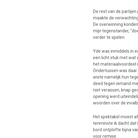
De rest van de partijen
maakte de verwachting 
De overwinning konden 
mijn tegenstander, "doe
verder te spelen.
Yde was inmiddels in e
een licht stuk met wat
het materiaalvoordeel 
Ondertussen was daar d
wiste namelijk hun teg
deed tegen iemand met 3
niet verassen, knap ge
opening werd uiteindeli
woorden over de invalb
Het spektakel moest a
tenminste ik dacht da
bord ontplofte bijna va
voor remise.