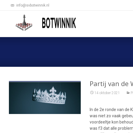
info@svbotwinnik.nl
Partij van d
14 oktober 2021
P
In de 2e ronde van de 
was niet zo vaak gebeu
voordeeltje kon behou
was f3 dat alle proble