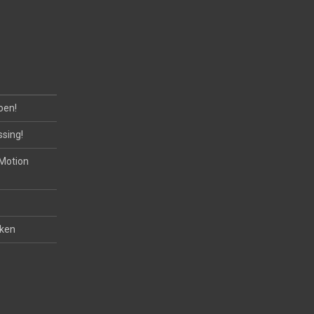
oen!
ssing!
 Motion
eken