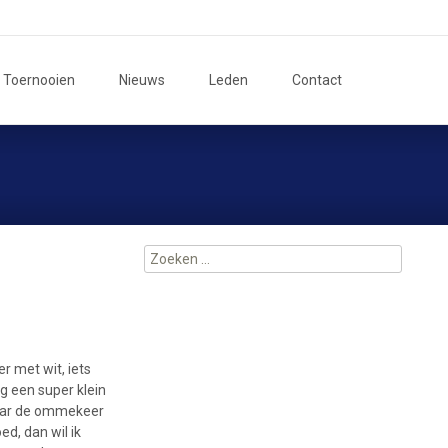
Zoeken
Toernooien
Nieuws
Leden
Contact
naar:
Zoeken
naar:
r met wit, iets
g een super klein
maar de ommekeer
d, dan wil ik