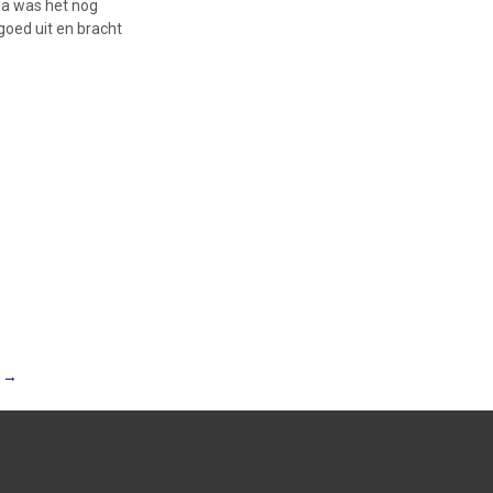
rna was het nog
oed uit en bracht
n
→