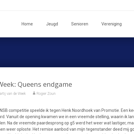
Ga
naar
Home
Jeugd
Senioren
Vereniging
de
inhoud
e Week: Queens endgame
artij van de Week
Rogier Zoun
KNSB competitie speelde ik tegen Henk Noordhoek van Promotie. Een kee
rd. Vanuit de opening kwamen we in een vreemde stelling, waarin ik lan
den. Na de vreemde paardesprong op g5 werd het weer wat lastiger, 
men weer oploste. Het remise aanbod van mijn tegenstander deed mij goe