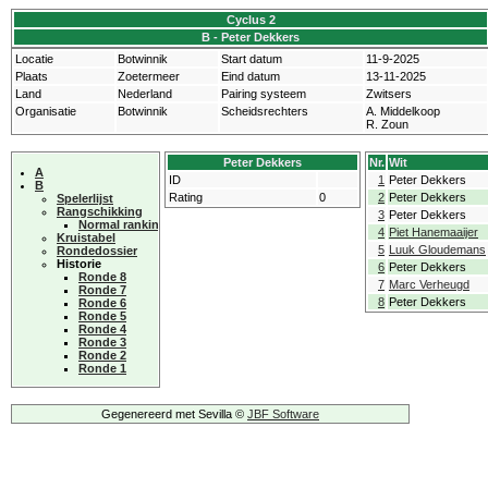
Cyclus 2
B - Peter Dekkers
Locatie
Botwinnik
Start datum
11-9-2025
Plaats
Zoetermeer
Eind datum
13-11-2025
Land
Nederland
Pairing systeem
Zwitsers
Organisatie
Botwinnik
Scheidsrechters
A. Middelkoop
R. Zoun
Peter Dekkers
Nr.
Wit
A
ID
1
Peter Dekkers
B
Rating
0
2
Peter Dekkers
Spelerlijst
Rangschikking
3
Peter Dekkers
Normal ranking
4
Piet Hanemaaijer
Kruistabel
5
Luuk Gloudemans
Rondedossier
Historie
6
Peter Dekkers
Ronde 8
7
Marc Verheugd
Ronde 7
8
Peter Dekkers
Ronde 6
Ronde 5
Ronde 4
Ronde 3
Ronde 2
Ronde 1
Gegenereerd met Sevilla ©
JBF Software