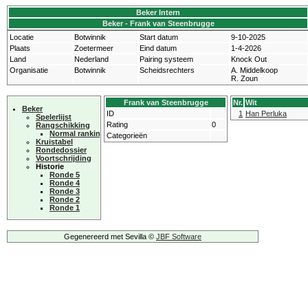
Beker Intern
Beker - Frank van Steenbrugge
Locatie
Botwinnik
Start datum
9-10-2025
Plaats
Zoetermeer
Eind datum
1-4-2026
Land
Nederland
Pairing systeem
Knock Out
Organisatie
Botwinnik
Scheidsrechters
A. Middelkoop
R. Zoun
Frank van Steenbrugge
Nr.
Wit
Beker
ID
1
Han Perluka
Spelerlijst
Rating
0
Rangschikking
Normal ranking
Categorieën
Kruistabel
Rondedossier
Voortschrijding
Historie
Ronde 5
Ronde 4
Ronde 3
Ronde 2
Ronde 1
Gegenereerd met Sevilla ©
JBF Software