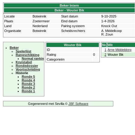
Beker Intern
Beker - Wouter Bik
Locatie
Botwinnik
Start datum
9-10-2025
Plaats
Zoetermeer
Eind datum
1-4-2026
Land
Nederland
Pairing systeem
Knock Out
Organisatie
Botwinnik
Scheidsrechters
A. Middelkoop
R. Zoun
Wouter Bik
Nr.
Wit
Beker
ID
1
Arne Middeldorp
Spelerlijst
Rating
0
2
Wouter Bik
Rangschikking
Normal ranking
Categorieën
Kruistabel
Rondedossier
Voortschrijding
Historie
Ronde 5
Ronde 4
Ronde 3
Ronde 2
Ronde 1
Gegenereerd met Sevilla ©
JBF Software