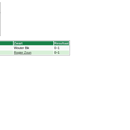
Zwart
Resultaat
Wouter Bik
0−1
Rogier Zoun
0−1