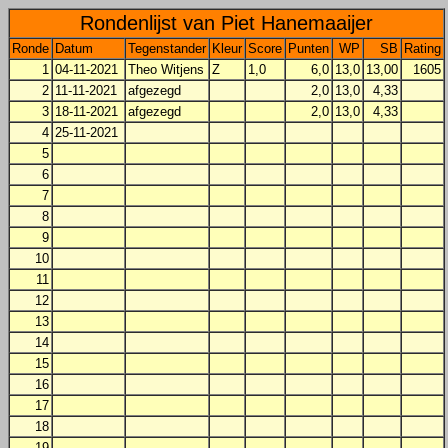
Rondenlijst van Piet Hanemaaijer
Ronde
Datum
Tegenstander
Kleur
Score
Punten
WP
SB
Rating
1
04-11-2021
Theo Witjens
Z
1,0
6,0
13,0
13,00
1605
2
11-11-2021
afgezegd
2,0
13,0
4,33
3
18-11-2021
afgezegd
2,0
13,0
4,33
4
25-11-2021
5
6
7
8
9
10
11
12
13
14
15
16
17
18
19