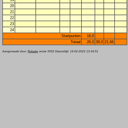
20
21
22
23
24
Startpunten
16,0
Totaal
26,0
39,0
21,66
Aangemaakt door:
Rokade
versie 5552 Datum/tijd: 16-02-2022 13:34:51