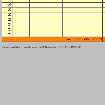
20
21
22
23
24
25
26
Totaal
37,0
296,0
217,33
Aangemaakt door:
Rokade
versie 5550 Datum/tijd: 18-01-2019 13:26:00