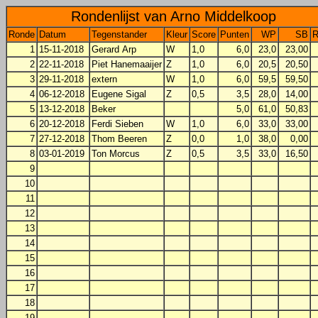
Rondenlijst van Arno Middelkoop
Ronde
Datum
Tegenstander
Kleur
Score
Punten
WP
SB
R
1
15-11-2018
Gerard Arp
W
1,0
6,0
23,0
23,00
2
22-11-2018
Piet Hanemaaijer
Z
1,0
6,0
20,5
20,50
3
29-11-2018
extern
W
1,0
6,0
59,5
59,50
4
06-12-2018
Eugene Sigal
Z
0,5
3,5
28,0
14,00
5
13-12-2018
Beker
5,0
61,0
50,83
6
20-12-2018
Ferdi Sieben
W
1,0
6,0
33,0
33,00
7
27-12-2018
Thom Beeren
Z
0,0
1,0
38,0
0,00
8
03-01-2019
Ton Morcus
Z
0,5
3,5
33,0
16,50
9
10
11
12
13
14
15
16
17
18
19